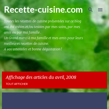
Accéder au contenu principal
Recette-cuisine.com
Toutes les recettes de cuisine présentées sur ce blog
ont été créées et/ou testées par mes soins, par mes
amis ou par ma famille .
Un Grand merci à ma famille et mes amis pour leurs
meilleures recettes de cuisine.
A vos ustensiles et bonne dégustation !
Affichage des articles du avril, 2008
TOUT AFFICHER
A
r