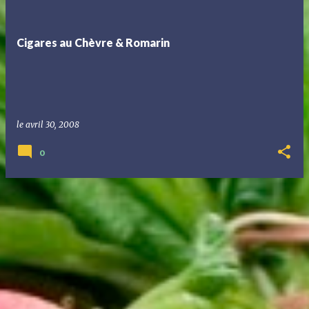
t
i
Cigares au Chèvre & Romarin
c
l
e
s
le
avril 30, 2008
0