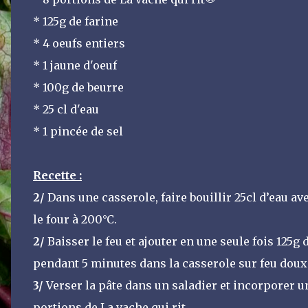
* 125g de farine
* 4 oeufs entiers
* 1 jaune d'oeuf
* 100g de beurre
* 25 cl d'eau
* 1 pincée de sel
Recette :
2/
Dans une casserole, faire bouillir 25cl d’eau av
le four à 200°C.
2/
Baisser le feu et ajouter en une seule fois 125g
pendant 5 minutes dans la casserole sur feu doux
3/
Verser la pâte dans un saladier et incorporer u
portions de La vache qui rit.