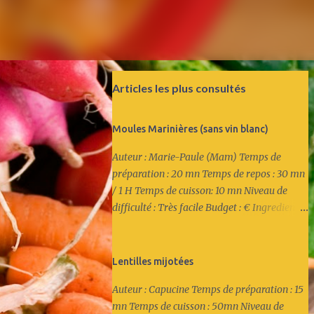
Articles les plus consultés
Moules Marinières (sans vin blanc)
Auteur : Marie-Paule (Mam) Temps de
préparation : 20 mn Temps de repos : 30 mn
/ 1 H Temps de cuisson: 10 mn Niveau de
difficulté : Très facile Budget : € Ingredients :
* 3kg de moules nettoyées * 4 belles
échalottes * 1 gousse d'ail * 2 feuilles de
laurier * 10 tours du poivre du moulin
Lentilles mijotées
Recette : 1/ Emincer les échalottes. Eplucher
Auteur : Capucine Temps de préparation : 15
et couper finement l'ail. 2/ Mettre les
mn Temps de cuisson : 50mn Niveau de
échalottes et l'ail dans un petit bol et