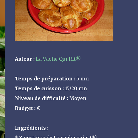
Auteur :
La Vache Qui Rit®
Temps de préparation :
5 mn
Temps de cuisson :
15/20 mn
Niveau de difficulté :
Moyen
Budget :
€
Ingrédients :
* 8 portions de La vache qui rit®