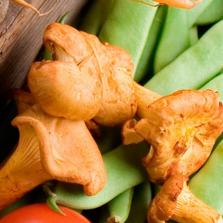
20mn. 4/ Mélanger la crème et le citron avec
la moutarde dans un petit bol. Saler et faire
chauffer au micro-onde pendant 30 seconde
à 750 W. 5/ Disposer les pommes de terre
dans les assiettes et couper la saucisse de
morteau en rondelles. 6/ Servir chaud. Bon
appétit !