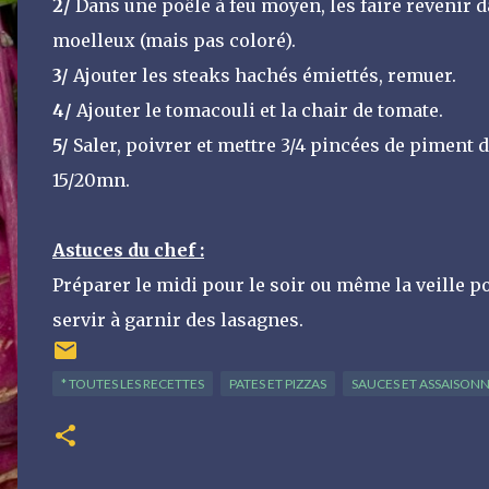
2/
Dans une poêle à feu moyen, les faire revenir dan
moelleux (mais pas coloré).
3/
Ajouter les steaks hachés émiettés, remuer.
4/
Ajouter le tomacouli et la chair de tomate.
5/
Saler, poivrer et mettre 3/4 pincées de piment 
15/20mn.
Astuces du chef :
Préparer le midi pour le soir ou même la veille p
servir à garnir des lasagnes.
* TOUTES LES RECETTES
PATES ET PIZZAS
SAUCES ET ASSAISON