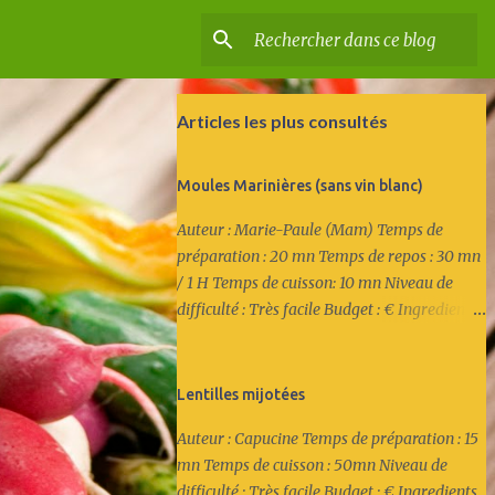
Articles les plus consultés
Moules Marinières (sans vin blanc)
Auteur : Marie-Paule (Mam) Temps de
préparation : 20 mn Temps de repos : 30 mn
/ 1 H Temps de cuisson: 10 mn Niveau de
difficulté : Très facile Budget : € Ingredients :
* 3kg de moules nettoyées * 4 belles
échalottes * 1 gousse d'ail * 2 feuilles de
laurier * 10 tours du poivre du moulin
Lentilles mijotées
Recette : 1/ Emincer les échalottes. Eplucher
Auteur : Capucine Temps de préparation : 15
et couper finement l'ail. 2/ Mettre les
mn Temps de cuisson : 50mn Niveau de
échalottes et l'ail dans un petit bol et
difficulté : Très facile Budget : € Ingredients