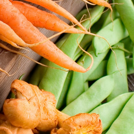
20mn. 4/ Mélanger la crème et le citron avec
la moutarde dans un petit bol. Saler et faire
chauffer au micro-onde pendant 30 seconde
à 750 W. 5/ Disposer les pommes de terre
dans les assiettes et couper la saucisse de
morteau en rondelles. 6/ Servir chaud. Bon
appétit !