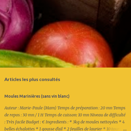
s
Articles les plus consultés
Moules Marinières (sans vin blanc)
Auteur : Marie-Paule (Mam) Temps de préparation : 20 mn Temps
de repos : 30 mn / 1 H Temps de cuisson: 10 mn Niveau de difficulté
: Très facile Budget : € Ingredients : * 3kg de moules nettoyées * 4
belles échalottes * 1 gousse d'ail * 2 feuilles de laurier * 10 tours du