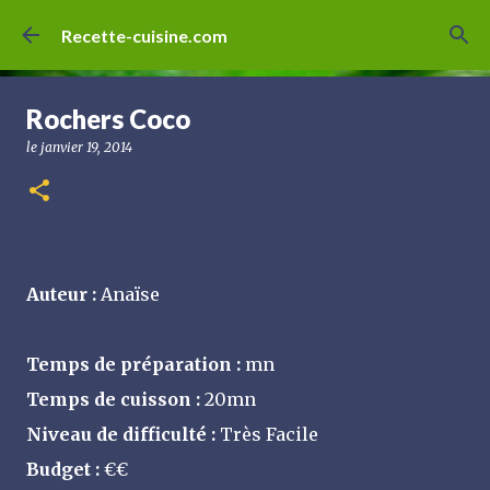
Accéder au contenu principal
Recette-cuisine.com
Rochers Coco
le
janvier 19, 2014
Auteur :
Anaïse
Temps de préparation :
mn
Temps de cuisson :
20mn
Niveau de difficulté :
Très Facile
Budget :
€€