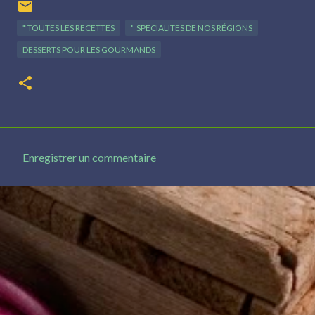
* TOUTES LES RECETTES
° SPECIALITES DE NOS RÉGIONS
DESSERTS POUR LES GOURMANDS
Enregistrer un commentaire
C
o
m
m
e
n
t
a