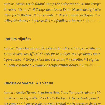
Auteur : Marie-Paule (Mam) Temps de préparation : 20 mn Temps
de repos : 30 mn / 1 H Temps de cuisson: 10 mn Niveau de difficulté
: Très facile Budget : € Ingredients : * 3kg de moules nettoyées * 4
belles échalottes * 1 gousse d'ail * 2 feuilles de laurier * 10 tours du
poivre du moulin Recette : 1/ Emincer les échalottes. Eplucher et
couper finement l'ail. 2/ Mettre les échalottes et l'ail dans un petit
bol et recouvrir d'eau. Fermer avec un film plastique et cuire au
Lentilles mijotées
micro-ondes 2mn à 700 watts. 3/ Dans une cocotte, verser les
Auteur : Capucine Temps de préparation : 15 mn Temps de cuisson :
échalottes, l'ail et ajouter le laurier puis les moules. Recouvrir et
50mn Niveau de difficulté : Très facile Budget : € Ingredients pour
laisser reposer 1/2 h à 1 heure (les moules peuvent ainsi prendre
4 personnes : * 240g de lentilles vertes bio * 4 carottes * 1 oignon
tous les arômes). 4/ Cuire à la dernière minute à couvert à feu vif.
* 1 belle échalote * 2 cuillère à soupe d'huile d'olive * 2 feuilles de
Une fois que de la vapeur s'échappe du couvercle, les moules sont
laurier * 2 petits "fagots" de thym * 2 bâtonnets de Kub Or (4
cuites (elles doivent être toutes ouvertes). 5/ Bon appétit !
cubes) * 1 bâtonnet aux Epices * 1 petit pot de crème fraîche
épaisse Recette : 1/ Emincer grossièrement l'oignon et l'échalote.
Saucisse de Morteau à la Vapeur
Eplucher les carottes et les couper en morceaux (un peu moins
Auteur : Anaïse Temps de préparation : 5 mn Temps de cuisson : 20
d'1cm d'épaisseur). 2/ Dans un cocotte en fonte, à feu moyen, verser
mn Niveau de difficulté : Très Facile Budget : € Ingredients pour 2
l'huile d'olive et faire blanchir l'oignon et l'échalote (ne pas les
personnes : * 1 saucisse de morteau (250g) * 6/8 pommes de terre
laisser colorer). 3/ Mettre les lentilles dans un bol et s'en servir de