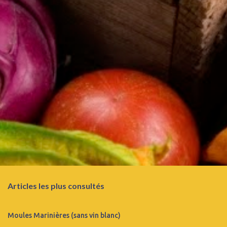
i
r
e
s
Articles les plus consultés
Moules Marinières (sans vin blanc)