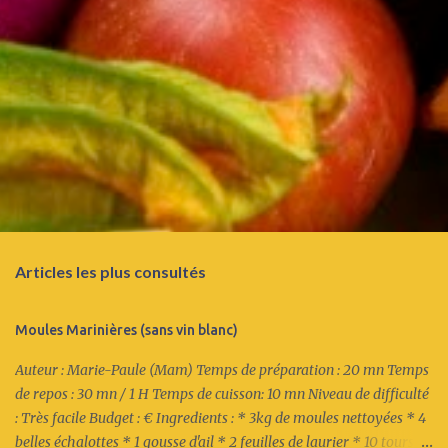
s
Articles les plus consultés
Moules Marinières (sans vin blanc)
Auteur : Marie-Paule (Mam) Temps de préparation : 20 mn Temps
de repos : 30 mn / 1 H Temps de cuisson: 10 mn Niveau de difficulté
: Très facile Budget : € Ingredients : * 3kg de moules nettoyées * 4
belles échalottes * 1 gousse d'ail * 2 feuilles de laurier * 10 tours du