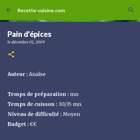
Accéder au contenu principal
Recette-cuisine.com
Pain d'épices
le
décembre 01, 2009
Auteur :
Anaïse
Temps de préparation :
mn
Temps de cuisson :
30/35 mn
Niveau de difficulté :
Moyen
Budget :
€€