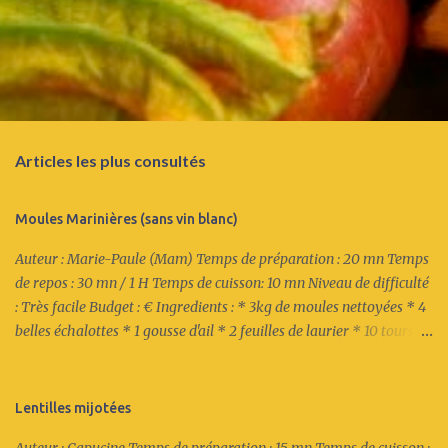
Articles les plus consultés
Moules Marinières (sans vin blanc)
Auteur : Marie-Paule (Mam) Temps de préparation : 20 mn Temps
de repos : 30 mn / 1 H Temps de cuisson: 10 mn Niveau de difficulté
: Très facile Budget : € Ingredients : * 3kg de moules nettoyées * 4
belles échalottes * 1 gousse d'ail * 2 feuilles de laurier * 10 tours du
poivre du moulin Recette : 1/ Emincer les échalottes. Eplucher et
couper finement l'ail. 2/ Mettre les échalottes et l'ail dans un petit
bol et recouvrir d'eau. Fermer avec un film plastique et cuire au
Lentilles mijotées
micro-ondes 2mn à 700 watts. 3/ Dans une cocotte, verser les