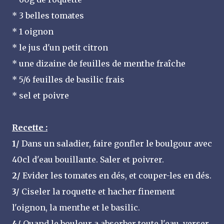
* 3 belles tomates
* 1 oignon
* le jus d'un petit citron
* une dizaine de feuilles de menthe fraîche
* 5/6 feuilles de basilic frais
* sel et poivre
Recette :
1/
Dans un saladier, faire gonfler le boulgour avec
40cl d'eau bouillante. Saler et poivrer.
2/
Evider les tomates en dés, et couper-les en dés.
3/
Ciseler la roquette et hacher finement
l'oignon, la menthe et le basilic.
4/
Quand le boulour a absorber toute l'eau, verser