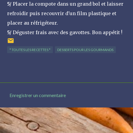
5/
Placer la compote dans un grand bol et laisser
refroidir puis recouvrir d'un film plastique et
placer au réfrigéteur.
5/
Déguster frais avec des gavottes. Bon appétit !
* TOUTES LES RECETTES *
DESSERTS POUR LES GOURMANDS
Enregistrer un commentaire
C
o
m
m