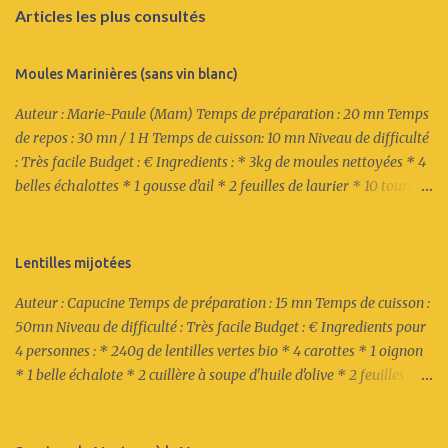
Articles les plus consultés
Moules Marinières (sans vin blanc)
Auteur : Marie-Paule (Mam) Temps de préparation : 20 mn Temps
de repos : 30 mn / 1 H Temps de cuisson: 10 mn Niveau de difficulté
: Très facile Budget : € Ingredients : * 3kg de moules nettoyées * 4
belles échalottes * 1 gousse d'ail * 2 feuilles de laurier * 10 tours du
poivre du moulin Recette : 1/ Emincer les échalottes. Eplucher et
couper finement l'ail. 2/ Mettre les échalottes et l'ail dans un petit
bol et recouvrir d'eau. Fermer avec un film plastique et cuire au
Lentilles mijotées
micro-ondes 2mn à 700 watts. 3/ Dans une cocotte, verser les
Auteur : Capucine Temps de préparation : 15 mn Temps de cuisson :
échalottes, l'ail et ajouter le laurier puis les moules. Recouvrir et
50mn Niveau de difficulté : Très facile Budget : € Ingredients pour
laisser reposer 1/2 h à 1 heure (les moules peuvent ainsi prendre
4 personnes : * 240g de lentilles vertes bio * 4 carottes * 1 oignon
tous les arômes). 4/ Cuire à la dernière minute à couvert à feu vif.
* 1 belle échalote * 2 cuillère à soupe d'huile d'olive * 2 feuilles de
Une fois que de la vapeur s'échappe du couvercle, les moules sont
laurier * 2 petits "fagots" de thym * 2 bâtonnets de Kub Or (4
cuites (elles doivent être toutes ouvertes). 5/ Bon appétit !
cubes) * 1 bâtonnet aux Epices * 1 petit pot de crème fraîche
épaisse Recette : 1/ Emincer grossièrement l'oignon et l'échalote.